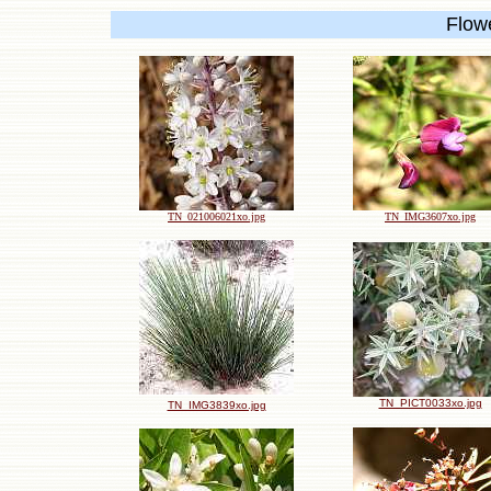
Flow
TN_021006021xo.jpg
TN_IMG3607xo.jpg
TN_PICT0033xo.jpg
TN_IMG3839xo.jpg