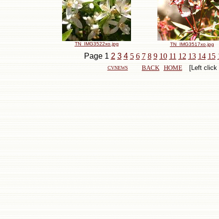
TN_IMG3522xo.jpg
TN_IMG3517xo.jpg
Page
1
2
3
4
5
6
7
8
9
10
11
12
13
14
15
BACK
HOME
[Left click
CVNEWS